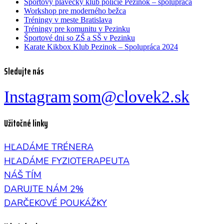
Športový plavecký klub polície Pezinok – spolupráca
Workshop pre moderného bežca
Tréningy v meste Bratislava
Tréningy pre komunitu v Pezinku
Športové dni so ZŠ a SŠ v Pezinku
Karate Kikbox Klub Pezinok – Spolupráca 2024
Sledujte nás
Instagram
som@clovek2.sk
Užitočné linky
HĽADÁME TRÉNERA
HĽADÁME FYZIOTERAPEUTA
NÁŠ TÍM
DARUJTE NÁM 2%
DARČEKOVÉ POUKÁŽKY