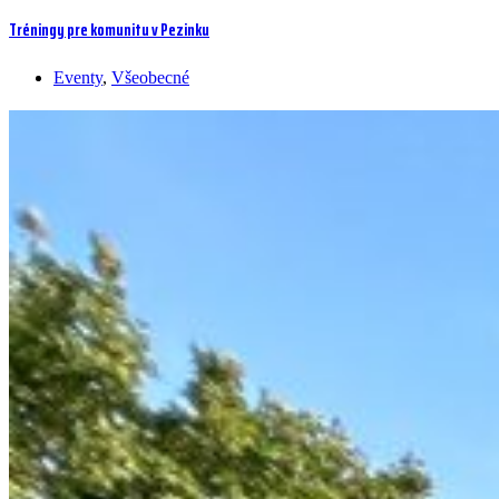
Tréningy pre komunitu v Pezinku
Eventy
,
Všeobecné