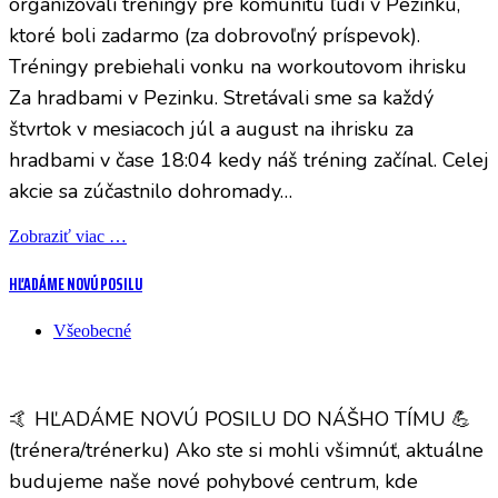
organizovali tréningy pre komunitu ľudí v Pezinku,
ktoré boli zadarmo (za dobrovoľný príspevok).
Tréningy prebiehali vonku na workoutovom ihrisku
Za hradbami v Pezinku. Stretávali sme sa každý
štvrtok v mesiacoch júl a august na ihrisku za
hradbami v čase 18:04 kedy náš tréning začínal. Celej
akcie sa zúčastnilo dohromady…
Zobraziť viac …
HĽADÁME NOVÚ POSILU
Všeobecné
🤙 HĽADÁME NOVÚ POSILU DO NÁŠHO TÍMU 💪
(trénera/trénerku) Ako ste si mohli všimnúť, aktuálne
budujeme naše nové pohybové centrum, kde