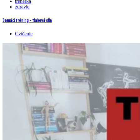
trénerka
zdravie
Domáci tréning – tlaková sila
Cvičenie