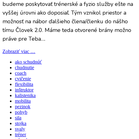
budeme poskytovať trénerské a fyzio služby ešte na
vyššej úrovni ako doposiaľ. Tým vznikol priestor a
možnosť na nábor ďalšieho člena/členku do nášho
tímu Človek 2.0. Máme teda otvorené brány možno
práve pre Teba….
Zobraziť viac …
ako schudnúť
chudnutie
coach
cvičenie
flexibilita
inštruktor
kalistenika
mobilita
pezinok
pohyb
sila
stojka
svaly
tréner