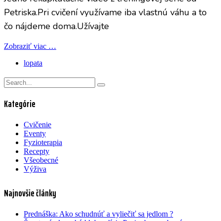
Petriska.Pri cvičení využívame iba vlastnú váhu a to
čo nájdeme doma.Užívajte
Zobraziť viac …
lopata
Kategórie
Cvičenie
Eventy
Fyzioterapia
Recepty
Všeobecné
Výživa
Najnovšie články
Prednáška: Ako schudnúť a vyliečiť sa jedlom ?