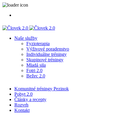
Naše služby
Fyzioterapia
Výživové poradenstvo
Individuálne tréningy
Skupinové tréningy
Mladá sila
Fotri 2.0
Bežec 2.0
Komunitné tréningy Pezinok
Pobyt 2.0
Články a recepty
Rozvrh
Kontakt
Druh cvičenia:
Kalistenika