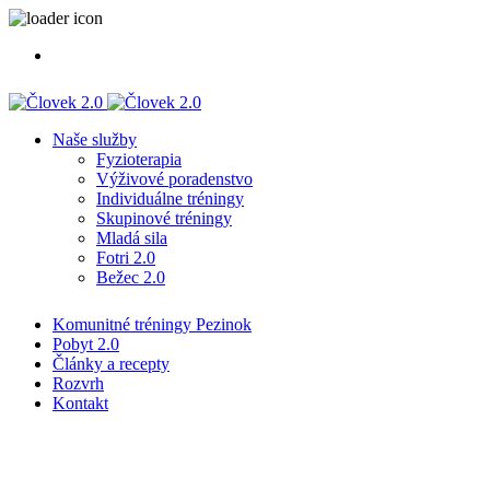
Naše služby
Fyzioterapia
Výživové poradenstvo
Individuálne tréningy
Skupinové tréningy
Mladá sila
Fotri 2.0
Bežec 2.0
Komunitné tréningy Pezinok
Pobyt 2.0
Články a recepty
Rozvrh
Kontakt
Značka:
silový trénining