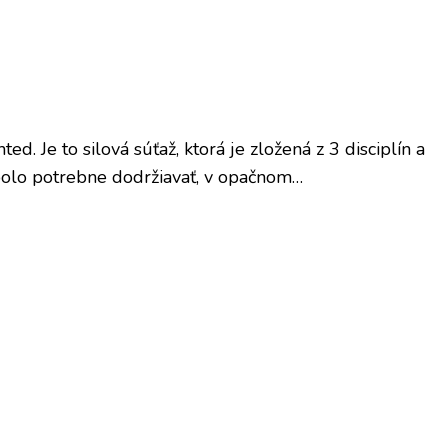
. Je to silová súťaž, ktorá je zložená z 3 disciplín a
 bolo potrebne dodržiavať, v opačnom…