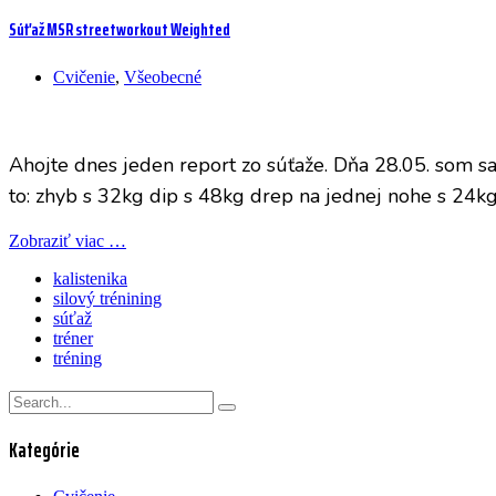
Súťaž MSR streetworkout Weighted
Cvičenie
,
Všeobecné
Ahojte dnes jeden report zo súťaže. Dňa 28.05. som sa 
to: zhyb s 32kg dip s 48kg drep na jednej nohe s 24kg
Zobraziť viac …
kalistenika
silový trénining
súťaž
tréner
tréning
Kategórie