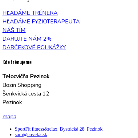
HĽADÁME TRÉNERA
HĽADÁME FYZIOTERAPEUTA
NÁŠ TÍM
DARUJTE NÁM 2%
DARČEKOVÉ POUKÁŽKY
Kde trénujeme
Telocvičňa Pezinok
Bozin Shopping
Šenkvická cesta 12
Pezinok
mapa
SportFit fitness&relax, Bystrická 28, Pezinok
som@covek2.sk