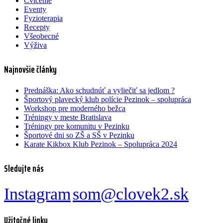
Cvičenie
Eventy
Fyzioterapia
Recepty
Všeobecné
Výživa
Najnovšie články
Prednáška: Ako schudnúť a vyliečiť sa jedlom ?
Športový plavecký klub polície Pezinok – spolupráca
Workshop pre moderného bežca
Tréningy v meste Bratislava
Tréningy pre komunitu v Pezinku
Športové dni so ZŠ a SŠ v Pezinku
Karate Kikbox Klub Pezinok – Spolupráca 2024
Sledujte nás
Instagram
som@clovek2.sk
Užitočné linky