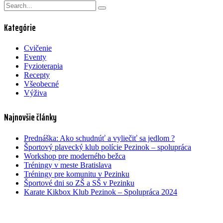
Kategórie
Cvičenie
Eventy
Fyzioterapia
Recepty
Všeobecné
Výživa
Najnovšie články
Prednáška: Ako schudnúť a vyliečiť sa jedlom ?
Športový plavecký klub polície Pezinok – spolupráca
Workshop pre moderného bežca
Tréningy v meste Bratislava
Tréningy pre komunitu v Pezinku
Športové dni so ZŠ a SŠ v Pezinku
Karate Kikbox Klub Pezinok – Spolupráca 2024