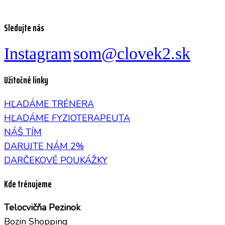
Sledujte nás
Instagram
som@clovek2.sk
Užitočné linky
HĽADÁME TRÉNERA
HĽADÁME FYZIOTERAPEUTA
NÁŠ TÍM
DARUJTE NÁM 2%
DARČEKOVÉ POUKÁŽKY
Kde trénujeme
Telocvičňa Pezinok
Bozin Shopping