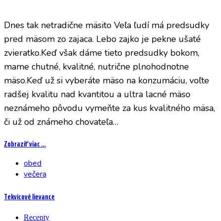
Dnes tak netradične mäsito Veľa ľudí má predsudky
pred mäsom zo zajaca. Lebo zajko je pekne ušaté
zvieratko.Keď však dáme tieto predsudky bokom,
mame chutné, kvalitné, nutrične plnohodnotne
mäso.Keď už si vyberáte mäso na konzumáciu, voľte
radšej kvalitu nad kvantitou a ultra lacné mäso
neznámeho pôvodu vymeňte za kus kvalitného mäsa,
či už od známeho chovateľa…
Zobraziť viac …
obed
večera
Tekvicové lievance
Recepty