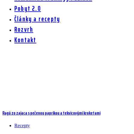
Pobyt 2.0
Články a recepty
Rozvrh
Kontakt
Ingrediencia:
tekvica
Ragú zo zajaca s pečenou paprikou a tekvicovými kroketami
Recepty