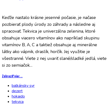
Keďže nastalo krásne jesenné počasie, je načase
pozbierať plody úrody zo záhrady a následne aj
spracovať. Tekvica je univerzálna zelenina, ktoré
obsahuje viacero vitamínov ako napríklad skupinu
vitamínov B, A, C a taktiež obsahuje aj minerálne
látky ako vápnik, draslík, horčík. Jej využitie je
všestranné. Viete z nej uvariť slané/sladké jedlá, viete
si zo semiačok…
Zobraziť viac …
balkánsky syr
dezert
hokaido
tekvica