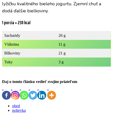
lyžičku kvalitného bieleho jogurtu. Zjemní chuť a
dodá ďalšie bielkoviny.
1 porcia = 230 kcal
Sacharidy
26 g
Vláknina
11 g
Bílkoviny
21 g
Tuky
3 g
Daj o tomto článku vedieť svojim priateľom
obed
polievka