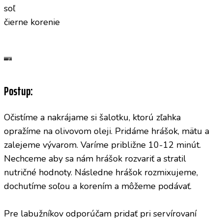
soľ
čierne korenie
m
š
ä
a
t
l
a
o
Postup:
t
k
a
Očistíme a nakrájame si šalotku, ktorú zľahka
opražíme na olivovom oleji. Pridáme hrášok, mätu a
zalejeme vývarom. Varíme približne 10-12 minút.
Nechceme aby sa nám hrášok rozvariť a stratil
nutričné hodnoty. Následne hrášok rozmixujeme,
dochutíme soľou a korením a môžeme podávať.
Pre labužníkov odporúčam pridať pri servírovaní