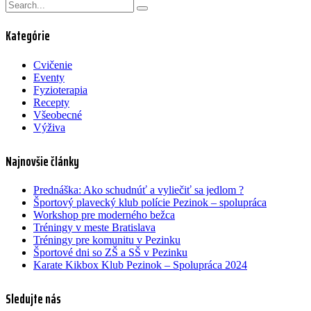
Kategórie
Cvičenie
Eventy
Fyzioterapia
Recepty
Všeobecné
Výživa
Najnovšie články
Prednáška: Ako schudnúť a vyliečiť sa jedlom ?
Športový plavecký klub polície Pezinok – spolupráca
Workshop pre moderného bežca
Tréningy v meste Bratislava
Tréningy pre komunitu v Pezinku
Športové dni so ZŠ a SŠ v Pezinku
Karate Kikbox Klub Pezinok – Spolupráca 2024
Sledujte nás