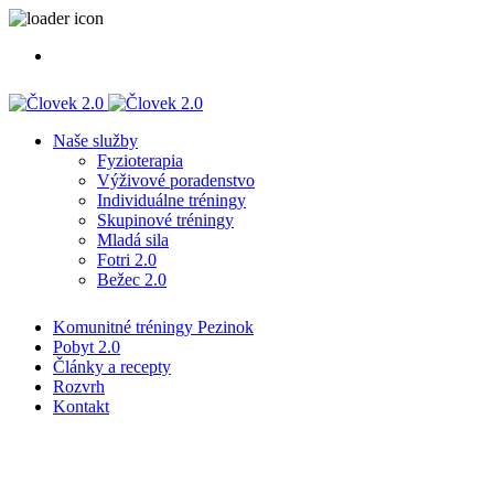
Naše služby
Fyzioterapia
Výživové poradenstvo
Individuálne tréningy
Skupinové tréningy
Mladá sila
Fotri 2.0
Bežec 2.0
Komunitné tréningy Pezinok
Pobyt 2.0
Články a recepty
Rozvrh
Kontakt
Hráškový krém s mätou