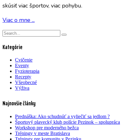
skúsiť viac športov, viac pohybu.
Viac o mne ...
Kategórie
Cvičenie
Eventy
Fyzioterapia
Recepty
Všeobecné
Výživa
Najnovšie články
Prednáška: Ako schudnúť a vyliečiť sa jedlom ?
Športový plavecký klub polície Pezinok – spolupráca
Workshop pre moderného bežca
Tréningy v meste Bratislava
Tréningy pre komunitu v Pezinku