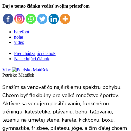
Daj o tomto článku vedieť svojim priateľom
barefoot
noha
video
Predchádzajúci článok
Nasledujúci článok
Viac
Petrisko Matúšek
Snažím sa venovať čo najširšiemu spektru pohybu.
Chcem byť flexibilný pre veľké množstvo športov.
Aktívne sa venujem posilňovaniu, funkčnému
tréningu, kalestetike, plávaniu, behu, lyžovaniu,
lezeniu na umelej stene, karate, kickboxu, boxu,
gymnastike, frisbee, pilatesu, jóge. a čím ďalej chcem