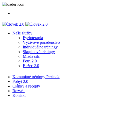
Naše služby
Fyzioterapia
Výživové poradenstvo
Individuálne tréningy
Skupinové tréningy
Mladá sila
Fotri 2.0
Bežec 2.0
Komunitné tréningy Pezinok
Pobyt 2.0
Články a recepty
Rozvrh
Kontakt
Čo je to barefoot ?