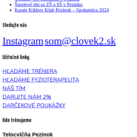
Športové dni so ZŠ a SŠ v Pezinku
Karate Kikbox Klub Pezinok – Spolupráca 2024
Sledujte nás
Instagram
som@clovek2.sk
Užitočné linky
HĽADÁME TRÉNERA
HĽADÁME FYZIOTERAPEUTA
NÁŠ TÍM
DARUJTE NÁM 2%
DARČEKOVÉ POUKÁŽKY
Kde trénujeme
Telocvičňa Pezinok