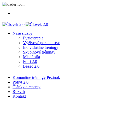
Naše služby
Fyzioterapia
Výživové poradenstvo
Individuálne tréningy
Skupinové tréningy
Mladá sila
Fotri 2.0
Bežec 2.0
Komunitné tréningy Pezinok
Pobyt 2.0
Články a recepty
Rozvrh
Kontakt
Značka:
šišky