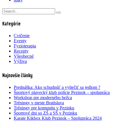
Kategórie
Cvičenie
Eventy
Fyzioterapia
Recepty
Všeobecné
Výživa
Najnovšie články
Prednáška: Ako schudnúť a vyliečiť sa jedlom ?
Športový plavecký klub polície Pezinok – spolupráca
Workshop pre moderného bežca
Tréningy v meste Bratislava
Tréningy pre komunitu v Pezinku
Športové dni so ZŠ a SŠ v Pezinku
Karate Kikbox Klub Pezinok – Spolupráca 2024