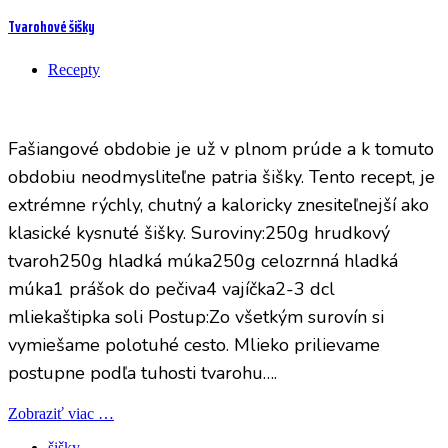
Tvarohové šišky
Recepty
Fašiangové obdobie je už v plnom prúde a k tomuto
obdobiu neodmysliteľne patria šišky. Tento recept, je
extrémne rýchly, chutný a kaloricky znesiteľnejší ako
klasické kysnuté šišky. Suroviny:250g hrudkový
tvaroh250g hladká múka250g celozrnná hladká
múka1 prášok do pečiva4 vajíčka2-3 dcl
mliekaštipka soli Postup:Zo všetkým surovín si
vymiešame polotuhé cesto. Mlieko prilievame
postupne podľa tuhosti tvarohu….
Zobraziť viac …
šišky