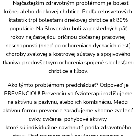
Najčastejším zdravotným problémom je bolesť
dlhodobý
z
sed
možností
krčnej alebo driekovej chrbtice. Podľa celosvetových
správneho
sedu
štatistík trpí bolesťami driekovej chrbtice až 80%
populácie. Na Slovensku boli za posledných päť
rokov najčastejšou príčinou dočasnej pracovnej
neschopnosti (hneď po ochoreniach dýchacích ciest)
choroby svalovej a kostrovej sústavy a spojivového
tkaniva, predovšetkým ochorenia spojené s bolesťami
chrbtice a kĺbov.
Ako týmto problémom predchádzať? Odpoveď je
PREVENCIOU! Prevenciu vo fyzioterapii rozlišujeme
na aktívnu a pasívnu, alebo ich kombináciu. Medzi
aktívnu formu prevencie zaraďujeme vhodne zvolené
cviky, cvičenia, pohybové aktivity,
ktoré sú individuálne navrhnuté podľa zdravotného
stavu. Pod pojmom pasívnej formy prevencie