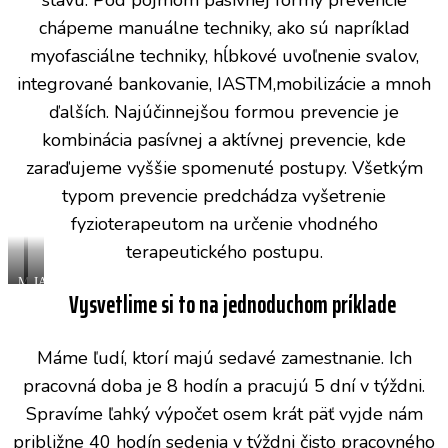
chápeme manuálne techniky, ako sú napríklad
myofasciálne techniky, hĺbkové uvoľnenie svalov,
integrované bankovanie, IASTM,mobilizácie a mnoh
ďalších. Najúčinnejšou formou prevencie je
kombinácia pasívnej a aktívnej prevencie, kde
zaraďujeme vyššie spomenuté postupy. Všetkým
typom prevencie predchádza vyšetrenie
fyzioterapeutom na určenie vhodného
terapeutického postupu.
Myofasciálne
IASTM
Vysvetlime si to na jednoduchom príklade
techniky
Máme ľudí, ktorí majú sedavé zamestnanie. Ich
pracovná doba je 8 hodín a pracujú 5 dní v týždni.
Spravíme ľahký výpočet osem krát päť vyjde nám
približne 40 hodín sedenia v týždni čisto pracovného