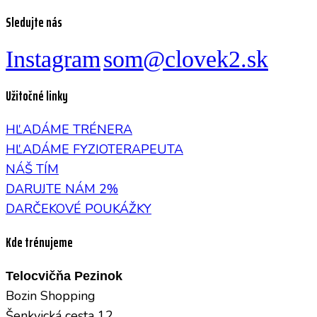
Sledujte nás
Instagram
som@clovek2.sk
Užitočné linky
HĽADÁME TRÉNERA
HĽADÁME FYZIOTERAPEUTA
NÁŠ TÍM
DARUJTE NÁM 2%
DARČEKOVÉ POUKÁŽKY
Kde trénujeme
Telocvičňa Pezinok
Bozin Shopping
Šenkvická cesta 12