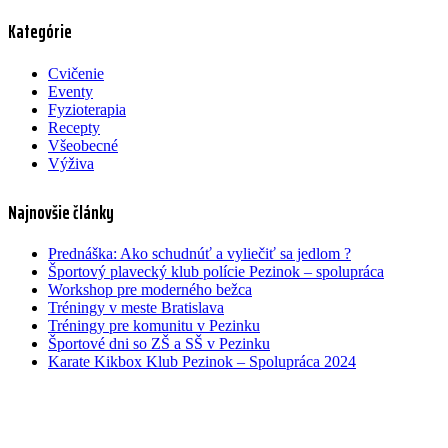
Kategórie
Cvičenie
Eventy
Fyzioterapia
Recepty
Všeobecné
Výživa
Najnovšie články
Prednáška: Ako schudnúť a vyliečiť sa jedlom ?
Športový plavecký klub polície Pezinok – spolupráca
Workshop pre moderného bežca
Tréningy v meste Bratislava
Tréningy pre komunitu v Pezinku
Športové dni so ZŠ a SŠ v Pezinku
Karate Kikbox Klub Pezinok – Spolupráca 2024