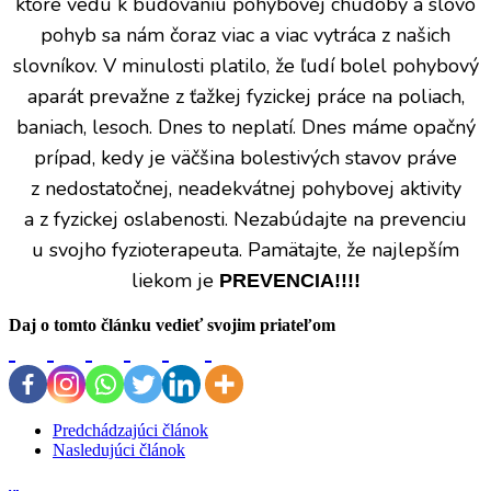
ktoré vedú k budovaniu pohybovej chudoby a slovo
pohyb sa nám čoraz viac a viac vytráca z našich
slovníkov. V minulosti platilo, že ľudí bolel pohybový
aparát prevažne z ťažkej fyzickej práce na poliach,
baniach, lesoch. Dnes to neplatí. Dnes máme opačný
prípad, kedy je väčšina bolestivých stavov práve
z nedostatočnej, neadekvátnej pohybovej aktivity
a z fyzickej oslabenosti. Nezabúdajte na prevenciu
u svojho fyzioterapeuta. Pamätajte, že najlepším
liekom je
PREVENCIA!!!!
Daj o tomto článku vedieť svojim priateľom
Predchádzajúci článok
Nasledujúci článok