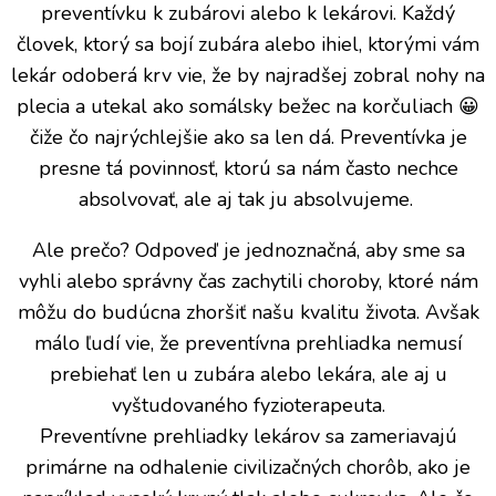
preventívku k zubárovi alebo k lekárovi. Každý
človek, ktorý sa bojí zubára alebo ihiel, ktorými vám
lekár odoberá krv vie, že by najradšej zobral nohy na
plecia a utekal ako somálsky bežec na korčuliach 😀
čiže čo najrýchlejšie ako sa len dá. Preventívka je
presne tá povinnosť, ktorú sa nám často nechce
absolvovať, ale aj tak ju absolvujeme.
Ale prečo? Odpoveď je jednoznačná, aby sme sa
vyhli alebo správny čas zachytili choroby, ktoré nám
môžu do budúcna zhoršiť našu kvalitu života. Avšak
málo ľudí vie, že preventívna prehliadka nemusí
prebiehať len u zubára alebo lekára, ale aj u
vyštudovaného fyzioterapeuta.
Preventívne prehliadky lekárov sa zameriavajú
primárne na odhalenie civilizačných chorôb, ako je