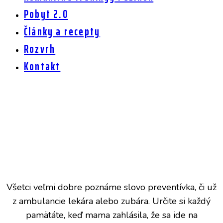
Pobyt 2.0
Články a recepty
Rozvrh
Kontakt
Ako predchádzať bolestiam pohybového aparátu ?
Všetci veľmi dobre poznáme slovo preventívka, či už
z ambulancie lekára alebo zubára. Určite si každý
pamätáte, keď mama zahlásila, že sa ide na