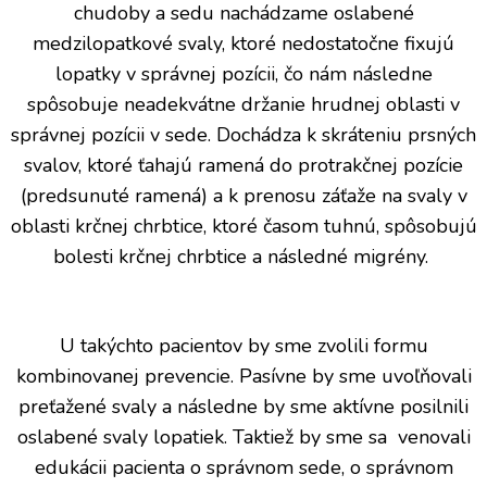
chudoby a sedu nachádzame oslabené
medzilopatkové svaly, ktoré nedostatočne fixujú
lopatky v správnej pozícii, čo nám následne
spôsobuje neadekvátne držanie hrudnej oblasti v
správnej pozícii v sede. Dochádza k skráteniu prsných
svalov, ktoré ťahajú ramená do protrakčnej pozície
(predsunuté ramená) a k prenosu záťaže na svaly v
oblasti krčnej chrbtice, ktoré časom tuhnú, spôsobujú
bolesti krčnej chrbtice a následné migrény.
U takýchto pacientov by sme zvolili formu
kombinovanej prevencie. Pasívne by sme uvoľňovali
preťažené svaly a následne by sme aktívne posilnili
oslabené svaly lopatiek. Taktiež by sme sa venovali
edukácii pacienta o správnom sede, o správnom