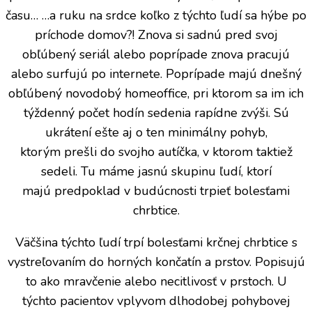
času… …a ruku na srdce koľko z týchto ľudí sa hýbe po
príchode domov?! Znova si sadnú pred svoj
obľúbený seriál alebo poprípade znova pracujú
alebo surfujú po internete. Poprípade majú dnešný
obľúbený novodobý homeoffice, pri ktorom sa im ich
týždenný počet hodín sedenia rapídne zvýši. Sú
ukrátení ešte aj o ten minimálny pohyb,
ktorým prešli do svojho autíčka, v ktorom taktiež
sedeli. Tu máme jasnú skupinu ľudí, ktorí
majú predpoklad v budúcnosti trpieť bolesťami
chrbtice.
Väčšina týchto ľudí trpí bolesťami krčnej chrbtice s
vystreľovaním do horných končatín a prstov. Popisujú
to ako mravčenie alebo necitlivosť v prstoch. U
týchto pacientov vplyvom dlhodobej pohybovej