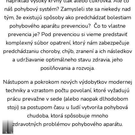
napríklad vysoký krvný tlak alebo cukrovka. Ale čo
náš pohybový systém? Zamysleli ste sa niekedy nad
tým, že existujú spôsoby ako predchádzať bolestiam
pohybového aparátu prevenciou? Čo to vlastne
prevencia je? Pod prevenciou si vieme predstaviť
komplexný súbor opatrení, ktorý nám zabezpečuje
predchádzaniu choroby, chýb, zranení a ich následkov
a udržiavanie optimálneho stavu zdravia, jeho
posilňovania a rozvoja.
Nástupom a pokrokom nových výdobytkov modernej
techniky a vzrastom počtu povolaní, ktoré vyžadujú
prácu prevažne v sede (alebo naopak dlhodobom
stoji) sa postupom času u ľudí vytvorila pohybová
chudoba, ktorá spôsobuje mnoho
zdravotných problémov pohybového aparátu.
Nesprávny
Jedna