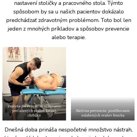
nastavení stoličky a pracovného stola. Týmto
spôsobom by sa u našich pacientov dokázalo
predchádzať zdravotným problémom. Toto bol len
jeden z mnohých príkladov a spôsobov prevencie
alebo terapie.
Pasívna prevencia: uvoľňovanie
preťažených svalov krčnej
Aktívna prevencia: posilňovanie
chrbtice
oslabených svalov brucha
Dnešná doba prináša nespočetné množstvo nástrah,