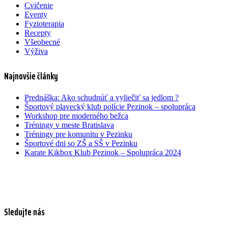
Cvičenie
Eventy
Fyzioterapia
Recepty
Všeobecné
Výživa
Najnovšie články
Prednáška: Ako schudnúť a vyliečiť sa jedlom ?
Športový plavecký klub polície Pezinok – spolupráca
Workshop pre moderného bežca
Tréningy v meste Bratislava
Tréningy pre komunitu v Pezinku
Športové dni so ZŠ a SŠ v Pezinku
Karate Kikbox Klub Pezinok – Spolupráca 2024
Sledujte nás