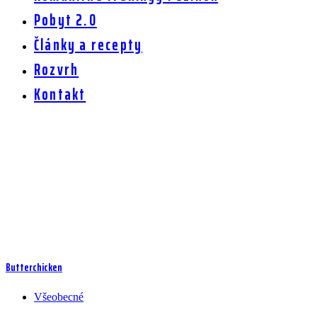
Pobyt 2.0
Články a recepty
Rozvrh
Kontakt
Ingrediencia:
zázvor
Butterchicken
Všeobecné