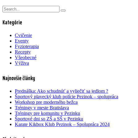
Kategórie
Cvičenie
Eventy
Fyzioterapia
Recepty
Všeobecné
Výživa
Najnovšie články
Prednáška: Ako schudnúť a vyliečiť sa jedlom ?
Športový plavecký klub polície Pezinok – spolupráca
Workshop pre moderného bežca
Tréningy v meste Bratislava
Tréningy pre komunitu v Pezinku
Športové dni so ZŠ a SŠ v Pezinku
Karate Kikbox Klub Pezinok – Spolupráca 2024