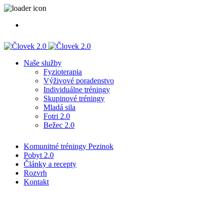
Naše služby
Fyzioterapia
Výživové poradenstvo
Individuálne tréningy
Skupinové tréningy
Mladá sila
Fotri 2.0
Bežec 2.0
Komunitné tréningy Pezinok
Pobyt 2.0
Články a recepty
Rozvrh
Kontakt
Ingrediencia:
sušené paradajky