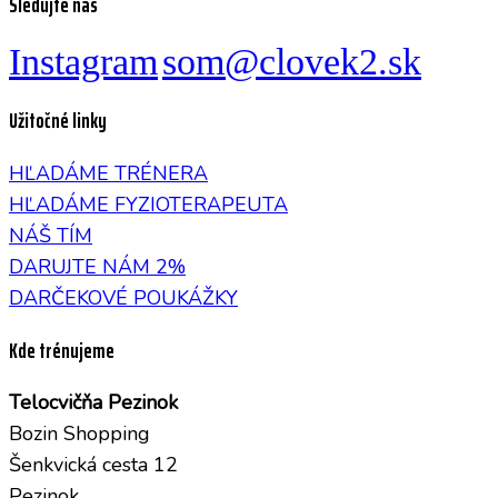
Sledujte nás
Instagram
som@clovek2.sk
Užitočné linky
HĽADÁME TRÉNERA
HĽADÁME FYZIOTERAPEUTA
NÁŠ TÍM
DARUJTE NÁM 2%
DARČEKOVÉ POUKÁŽKY
Kde trénujeme
Telocvičňa Pezinok
Bozin Shopping
Šenkvická cesta 12
Pezinok