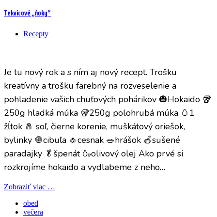
Tekvicové „ňoky“
Recepty
Je tu nový rok a s ním aj nový recept. Trošku
kreatívny a trošku farebný na rozveselenie a
pohladenie vašich chuťových pohárikov 🎃Hokaido 🥡
250g hladká múka 🥡250g polohrubá múka 🥚1
žĺtok 🧂 soľ, čierne korenie, muškátový oriešok,
bylinky 🧅cibuľa 🧄cesnak 🥗hrášok 🍎sušené
paradajky 🥬špenát 🍶olivový olej Ako prvé si
rozkrojíme hokaido a vydlabeme z neho…
Zobraziť viac …
obed
večera