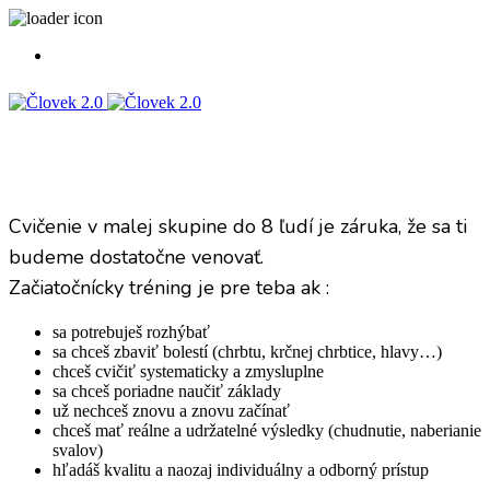
Skupinový tréning začiatočníci
Cvičenie v malej skupine do 8 ľudí je záruka, že sa ti
budeme dostatočne venovať.
Začiatočnícky tréning je pre teba ak :
sa potrebuješ rozhýbať
sa chceš zbaviť bolestí (chrbtu, krčnej chrbtice, hlavy…)
chceš cvičiť systematicky a zmysluplne
sa chceš poriadne naučiť základy
už nechceš znovu a znovu začínať
chceš mať reálne a udržatelné výsledky (chudnutie, naberianie
svalov)
hľadáš kvalitu a naozaj individuálny a odborný prístup