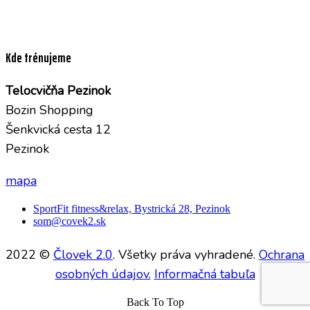
Kde trénujeme
Telocvičňa Pezinok
Bozin Shopping
Šenkvická cesta 12
Pezinok
mapa
SportFit fitness&relax, Bystrická 28, Pezinok
som@covek2.sk
2022 ©
Človek 2.0
.
Všetky práva vyhradené.
Ochrana
osobných údajov.
Informačná tabuľa
Back To Top