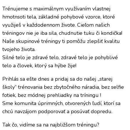
Trénujeme s maximálnym využívaním vlastnej
hmotnsoti tela, základné pohybové vzorce, ktoré
využiješ v každodennom živote. Cieľom našich
tréningov nie je iba sila, chudnutie tuku či kondička!
Naše skupinové tréningy ti pomôžu zlepšiť kvalitu
tvojeho života.
Silné telo je zdravé telo, zdravé telo je pohyblivé
telo a človek, ktorý sa hýbe žije!
Prihlás sa ešte dnes a pridaj sa do našej „starej
školy“ trénovania bez zbytočného náradia, bez selfie
fotiek, bez módnej prehliadky na tríningu !
Sme komunita úprimných, otvorených ľudí, ktorí sa
chcú navzájom podporovať a posúvať dopredu.
Tak čo, vidíme sa na najbližšom tréningu?