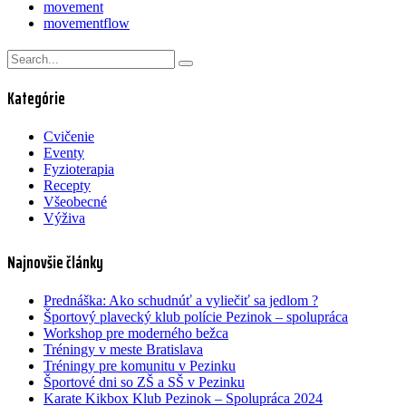
movement
movementflow
Kategórie
Cvičenie
Eventy
Fyzioterapia
Recepty
Všeobecné
Výživa
Najnovšie články
Prednáška: Ako schudnúť a vyliečiť sa jedlom ?
Športový plavecký klub polície Pezinok – spolupráca
Workshop pre moderného bežca
Tréningy v meste Bratislava
Tréningy pre komunitu v Pezinku
Športové dni so ZŠ a SŠ v Pezinku
Karate Kikbox Klub Pezinok – Spolupráca 2024