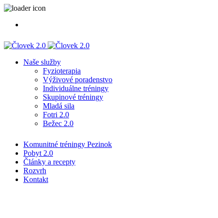
Naše služby
Fyzioterapia
Výživové poradenstvo
Individuálne tréningy
Skupinové tréningy
Mladá sila
Fotri 2.0
Bežec 2.0
Komunitné tréningy Pezinok
Pobyt 2.0
Články a recepty
Rozvrh
Kontakt
Značka:
move