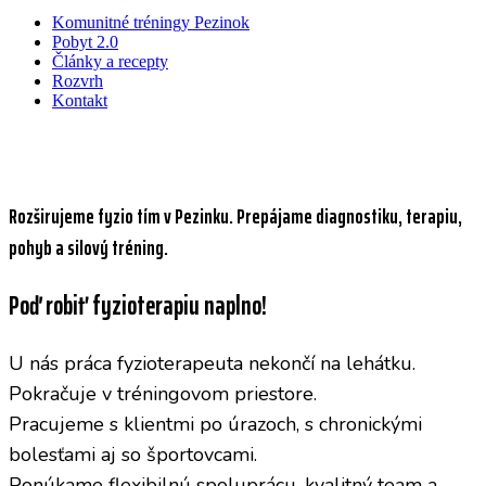
Komunitné tréningy Pezinok
Pobyt 2.0
Články a recepty
Rozvrh
Kontakt
fyzioterepeut Pezinok
Rozširujeme fyzio tím v Pezinku. Prepájame diagnostiku, terapiu,
pohyb a silový tréning.
Poď robiť fyzioterapiu naplno!
U nás práca fyzioterapeuta nekončí na lehátku.
Pokračuje v tréningovom priestore.
Pracujeme s klientmi po úrazoch, s chronickými
bolesťami aj so športovcami.
Ponúkame flexibilnú spoluprácu, kvalitný team a