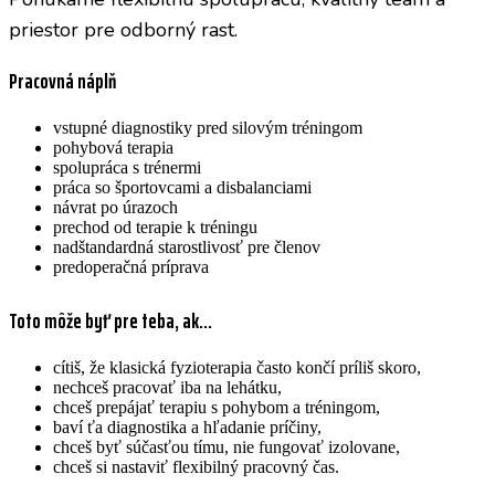
priestor pre odborný rast.
Pracovná náplň
vstupné diagnostiky pred silovým tréningom
pohybová terapia
spolupráca s trénermi
práca so športovcami a disbalanciami
návrat po úrazoch
prechod od terapie k tréningu
nadštandardná starostlivosť pre členov
predoperačná príprava
Toto môže byť pre teba, ak…
cítiš, že klasická fyzioterapia často končí príliš skoro,
nechceš pracovať iba na lehátku,
chceš prepájať terapiu s pohybom a tréningom,
baví ťa diagnostika a hľadanie príčiny,
chceš byť súčasťou tímu, nie fungovať izolovane,
chceš si nastaviť flexibilný pracovný čas.