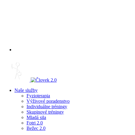
Naše služby
Fyzioterapia
Výživové poradenstvo
Individuálne tréningy
Skupinové tréningy
Mladá sila
Fotri 2.0
Bežec 2.0