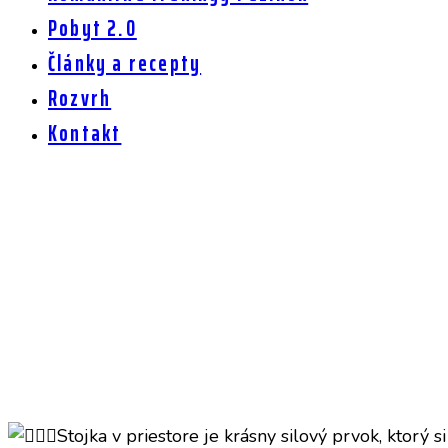
Pobyt 2.0
Články a recepty
Rozvrh
Kontakt
Ako zlepšiť stojku na rukách v priestore
Stojka v priestore je krásny silový prvok, ktorý s