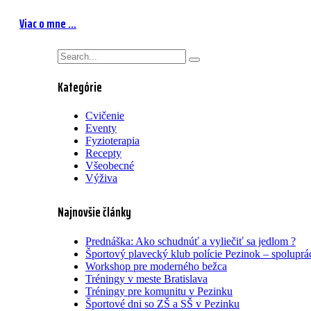
Viac o mne ...
Kategórie
Cvičenie
Eventy
Fyzioterapia
Recepty
Všeobecné
Výživa
Najnovšie články
Prednáška: Ako schudnúť a vyliečiť sa jedlom ?
Športový plavecký klub polície Pezinok – spoluprá
Workshop pre moderného bežca
Tréningy v meste Bratislava
Tréningy pre komunitu v Pezinku
Športové dni so ZŠ a SŠ v Pezinku