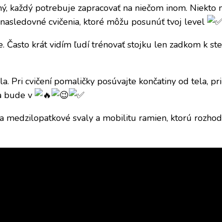
je iný, každý potrebuje zapracovať na niečom inom. Niekt
iť nasledovné cvičenia, ktoré môžu posunúť tvoj level
Často krát vidím ľudí trénovať stojku len zadkom k sten
a. Pri cvičení pomaličky posúvajte končatiny od tela, p
la bude v
a medzilopatkové svaly a mobilitu ramien, ktorú rozhod