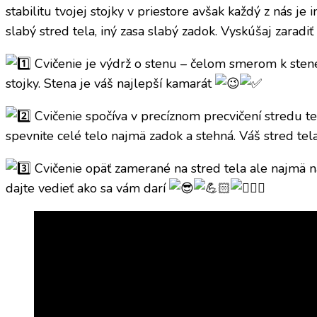
stabilitu tvojej stojky v priestore avšak každý z nás 
slabý stred tela, iný zasa slabý zadok. Vyskúšaj zarad
Cvičenie je výdrž o stenu – čelom smerom k stene. 
stojky. Stena je váš najlepší kamarát
Cvičenie spočíva v precíznom precvičení stredu tel
spevnite celé telo najmä zadok a stehná. Váš stred te
Cvičenie opäť zamerané na stred tela ale najmä n
dajte vedieť ako sa vám darí